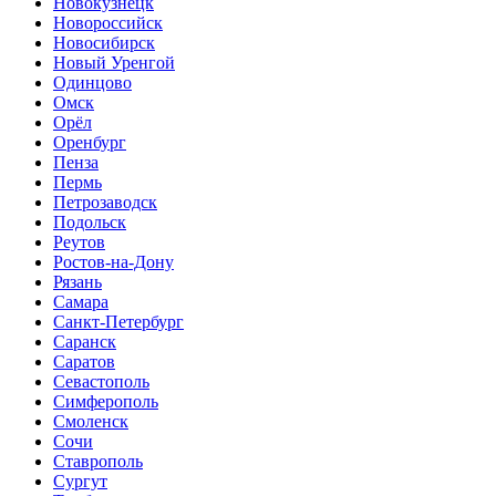
Новокузнецк
Новороссийск
Новосибирск
Новый Уренгой
Одинцово
Омск
Орёл
Оренбург
Пенза
Пермь
Петрозаводск
Подольск
Реутов
Ростов-на-Дону
Рязань
Самара
Санкт-Петербург
Саранск
Саратов
Севастополь
Симферополь
Смоленск
Сочи
Ставрополь
Сургут