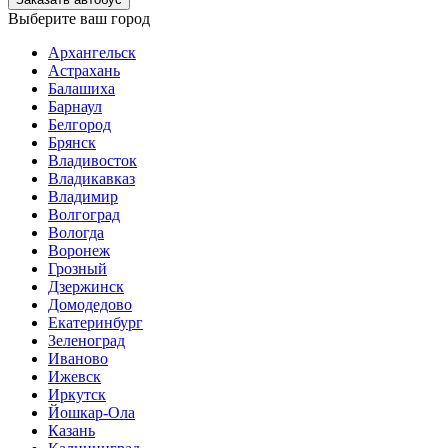
Выберите ваш город
Архангельск
Астрахань
Балашиха
Барнаул
Белгород
Брянск
Владивосток
Владикавказ
Владимир
Волгоград
Вологда
Воронеж
Грозный
Дзержинск
Домодедово
Екатеринбург
Зеленоград
Иваново
Ижевск
Иркутск
Йошкар-Ола
Казань