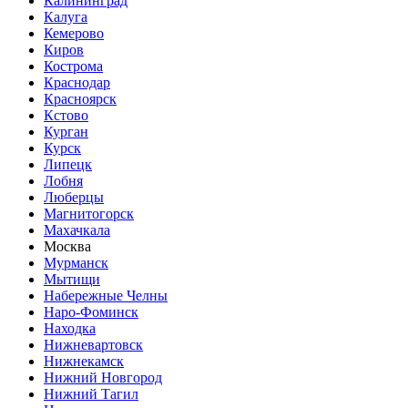
Калининград
Калуга
Кемерово
Киров
Кострома
Краснодар
Красноярск
Кстово
Курган
Курск
Липецк
Лобня
Люберцы
Магнитогорск
Махачкала
Москва
Мурманск
Мытищи
Набережные Челны
Наро-Фоминск
Находка
Нижневартовск
Нижнекамск
Нижний Новгород
Нижний Тагил