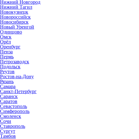
Нижний Новгород
Нижний Тагил
Новокузнецк
Новороссийск
Новосибирск
Новый Уренгой
Одинцово
Омск
Орёл
Оренбург
Пенза
Пермь
Петрозаводск
Подольск
Реутов
Ростов-на-Дону
Рязань
Самара
Санкт-Петербург
Саранск
Саратов
Севастополь
Симферополь
Смоленск
Сочи
Ставрополь
Сургут
Тамбов