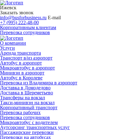
Ижевск
Заказать звонок
info@busforbusiness.ru
E-mail
+7 (995) 222-48-00
Корпоративным клиентам
Перевозка сотрудников
О компании
Услуги
Аренда транспорта
Транспорт в/из аэропорт
Автобус в аэропорт
Микроавтобус в аэропорт
Минивэн в аэропорт
Автобус в Королеве
Перевозка из Владимира в аэропорт
Доставка в Домодедово
Доставка в Шереметьево
Трансферы на вокзал
Такси-минивэн на вокзал
Корпоративный транспорт
Перевозка рабочих
Перевозка сотрудников
Микроавтобус с водителем
Аутсорсинг транспортных услуг
Пассажирские перевозки
Перевозки на автобусах