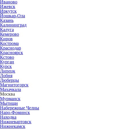
Иваново
Ижевск
Иркутск
Йошкар-Ола
Казань
Калининград
Калуга
Кемерово
Киров
Кострома
Краснодар
Красноярск
Кстово
Курган
Курск
Липецк
Лобня
Люберцы
Магнитогорск
Махачкала
Москва
Мурманск
Мытищи
Набережные Челны
Наро-Фоминск
Находка
Нижневартовск
Нижнекамск