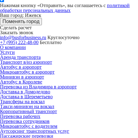
Нажимая кнопку «Отправить», вы соглашаетесь с
политикой
обработки персональных данных
Ваш город: Ижевск
Поменять город
Сделать расчет
Заказать звонок
info@busforbusiness.ru
Круглосуточно
+7 (995) 222-48-00
Бесплатно
О компании
Услуги
Аренда транспорта
Транспорт в/из аэропорт
Автобус в аэропорт
Микроавтобус в аэропорт
Минивэн в аэропорт
Автобус в Королеве
Перевозка из Владимира в аэропорт
Доставка в Домодедово
Доставка в Шереметьево
Трансферы на вокзал
Такси-минивэн на вокзал
Корпоративный транспорт
Перевозка рабочих
Перевозка сотрудников
Микроавтобус с водителем
Аутсорсинг транспортных услуг
Пассажирские перевозки