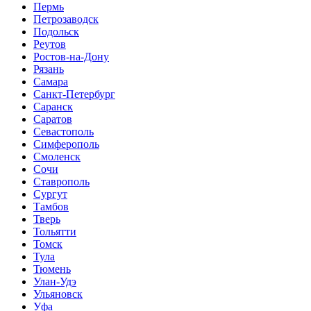
Пермь
Петрозаводск
Подольск
Реутов
Ростов-на-Дону
Рязань
Самара
Санкт-Петербург
Саранск
Саратов
Севастополь
Симферополь
Смоленск
Сочи
Ставрополь
Сургут
Тамбов
Тверь
Тольятти
Томск
Тула
Тюмень
Улан-Удэ
Ульяновск
Уфа