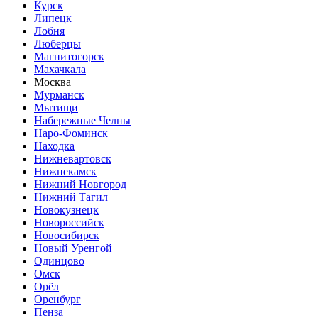
Курск
Липецк
Лобня
Люберцы
Магнитогорск
Махачкала
Москва
Мурманск
Мытищи
Набережные Челны
Наро-Фоминск
Находка
Нижневартовск
Нижнекамск
Нижний Новгород
Нижний Тагил
Новокузнецк
Новороссийск
Новосибирск
Новый Уренгой
Одинцово
Омск
Орёл
Оренбург
Пенза