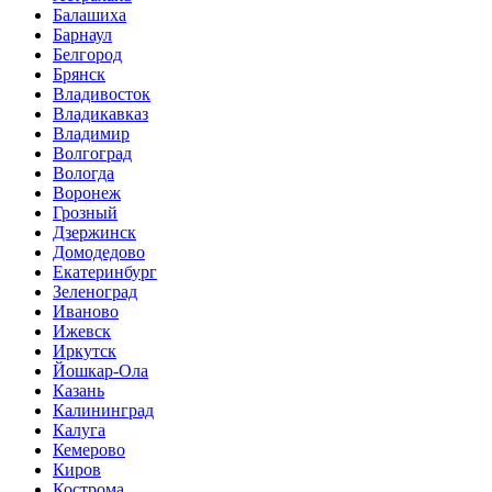
Балашиха
Барнаул
Белгород
Брянск
Владивосток
Владикавказ
Владимир
Волгоград
Вологда
Воронеж
Грозный
Дзержинск
Домодедово
Екатеринбург
Зеленоград
Иваново
Ижевск
Иркутск
Йошкар-Ола
Казань
Калининград
Калуга
Кемерово
Киров
Кострома