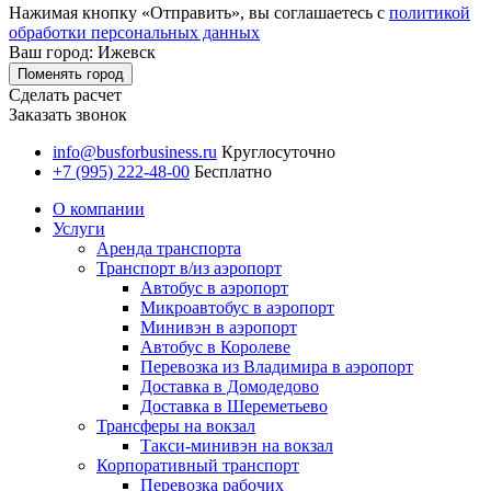
Нажимая кнопку «Отправить», вы соглашаетесь с
политикой
обработки персональных данных
Ваш город: Ижевск
Поменять город
Сделать расчет
Заказать звонок
info@busforbusiness.ru
Круглосуточно
+7 (995) 222-48-00
Бесплатно
О компании
Услуги
Аренда транспорта
Транспорт в/из аэропорт
Автобус в аэропорт
Микроавтобус в аэропорт
Минивэн в аэропорт
Автобус в Королеве
Перевозка из Владимира в аэропорт
Доставка в Домодедово
Доставка в Шереметьево
Трансферы на вокзал
Такси-минивэн на вокзал
Корпоративный транспорт
Перевозка рабочих