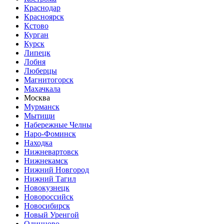
Краснодар
Красноярск
Кстово
Курган
Курск
Липецк
Лобня
Люберцы
Магнитогорск
Махачкала
Москва
Мурманск
Мытищи
Набережные Челны
Наро-Фоминск
Находка
Нижневартовск
Нижнекамск
Нижний Новгород
Нижний Тагил
Новокузнецк
Новороссийск
Новосибирск
Новый Уренгой
Одинцово