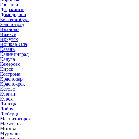
Грозный
Дзержинск
Домодедово
Екатеринбург
Зеленоград
Иваново
Ижевск
Иркутск
Йошкар-Ола
Казань
Калининград
Калуга
Кемерово
Киров
Кострома
Краснодар
Красноярск
Кстово
Курган
Курск
Липецк
Лобня
Люберцы
Магнитогорск
Махачкала
Москва
Мурманск
Мытищи