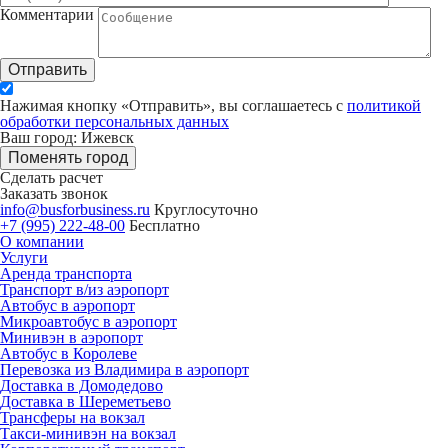
Комментарии
Отправить
Нажимая кнопку «Отправить», вы соглашаетесь с
политикой
обработки персональных данных
Ваш город: Ижевск
Поменять город
Сделать расчет
Заказать звонок
info@busforbusiness.ru
Круглосуточно
+7 (995) 222-48-00
Бесплатно
О компании
Услуги
Аренда транспорта
Транспорт в/из аэропорт
Автобус в аэропорт
Микроавтобус в аэропорт
Минивэн в аэропорт
Автобус в Королеве
Перевозка из Владимира в аэропорт
Доставка в Домодедово
Доставка в Шереметьево
Трансферы на вокзал
Такси-минивэн на вокзал