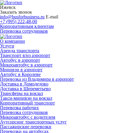
Ижевск
Заказать звонок
info@busforbusiness.ru
E-mail
+7 (995) 222-48-00
Корпоративным клиентам
Перевозка сотрудников
О компании
Услуги
Аренда транспорта
Транспорт в/из аэропорт
Автобус в аэропорт
Микроавтобус в аэропорт
Минивэн в аэропорт
Автобус в Королеве
Перевозка из Владимира в аэропорт
Доставка в Домодедово
Доставка в Шереметьево
Трансферы на вокзал
Такси-минивэн на вокзал
Корпоративный транспорт
Перевозка рабочих
Перевозка сотрудников
Микроавтобус с водителем
Аутсорсинг транспортных услуг
Пассажирские перевозки
Перевозки на автобусах