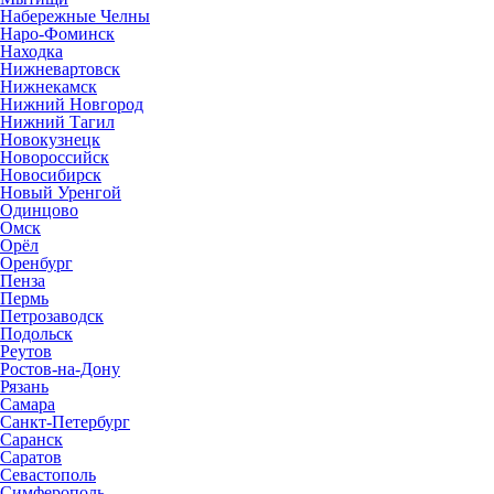
Набережные Челны
Наро-Фоминск
Находка
Нижневартовск
Нижнекамск
Нижний Новгород
Нижний Тагил
Новокузнецк
Новороссийск
Новосибирск
Новый Уренгой
Одинцово
Омск
Орёл
Оренбург
Пенза
Пермь
Петрозаводск
Подольск
Реутов
Ростов-на-Дону
Рязань
Самара
Санкт-Петербург
Саранск
Саратов
Севастополь
Симферополь