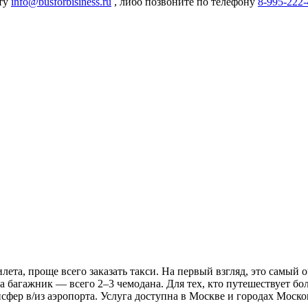
чту
info@busforbisiness.ru
, либо позвоните по телефону
8-995-222-
илета, проще всего заказать такси. На первый взгляд, это самый
 багажник — всего 2–3 чемодана. Для тех, кто путешествует бо
сфер в/из аэропорта. Услуга доступна в Москве и городах Моск