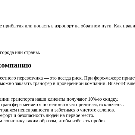
е прибытия или попасть в аэропорт на обратном пути. Как правил
города или страны.
 компанию
стного перевозчика — это всегда риск. При форс-мажоре придет
 можно заказать трансфер в проверенной компании. BusForBusines
ании транспорта наши клиенты получают 10%-ю скидку.
а трансфера меняется по непонятным причинам, исключены.
траняем неисправности и заботимся о чистоте салонов.
мфорт и безопасность людей на первое место.
 логистику таким образом, чтобы избегать пробок.