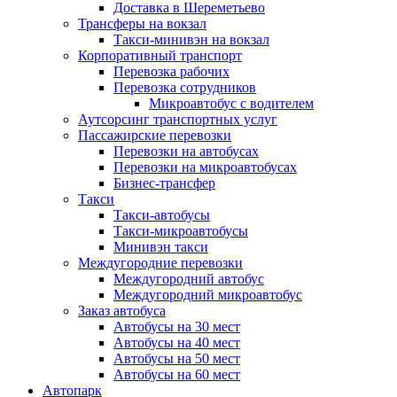
Доставка в Шереметьево
Трансферы на вокзал
Такси-минивэн на вокзал
Корпоративный транспорт
Перевозка рабочих
Перевозка сотрудников
Микроавтобус с водителем
Аутсорсинг транспортных услуг
Пассажирские перевозки
Перевозки на автобусах
Перевозки на микроавтобусах
Бизнес-трансфер
Такси
Такси-автобусы
Такси-микроавтобусы
Минивэн такси
Междугородние перевозки
Междугородний автобус
Междугородний микроавтобус
Заказ автобуса
Автобусы на 30 мест
Автобусы на 40 мест
Автобусы на 50 мест
Автобусы на 60 мест
Автопарк