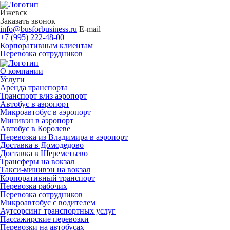
Ижевск
Заказать звонок
info@busforbusiness.ru
E-mail
+7 (995) 222-48-00
Корпоративным клиентам
Перевозка сотрудников
О компании
Услуги
Аренда транспорта
Транспорт в/из аэропорт
Автобус в аэропорт
Микроавтобус в аэропорт
Минивэн в аэропорт
Автобус в Королеве
Перевозка из Владимира в аэропорт
Доставка в Домодедово
Доставка в Шереметьево
Трансферы на вокзал
Такси-минивэн на вокзал
Корпоративный транспорт
Перевозка рабочих
Перевозка сотрудников
Микроавтобус с водителем
Аутсорсинг транспортных услуг
Пассажирские перевозки
Перевозки на автобусах