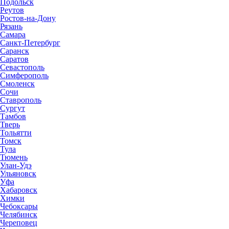
Подольск
Реутов
Ростов-на-Дону
Рязань
Самара
Санкт-Петербург
Саранск
Саратов
Севастополь
Симферополь
Смоленск
Сочи
Ставрополь
Сургут
Тамбов
Тверь
Тольятти
Томск
Тула
Тюмень
Улан-Удэ
Ульяновск
Уфа
Хабаровск
Химки
Чебоксары
Челябинск
Череповец