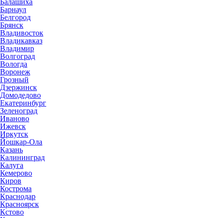
Балашиха
Барнаул
Белгород
Брянск
Владивосток
Владикавказ
Владимир
Волгоград
Вологда
Воронеж
Грозный
Дзержинск
Домодедово
Екатеринбург
Зеленоград
Иваново
Ижевск
Иркутск
Йошкар-Ола
Казань
Калининград
Калуга
Кемерово
Киров
Кострома
Краснодар
Красноярск
Кстово