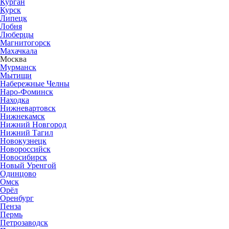
Курган
Курск
Липецк
Лобня
Люберцы
Магнитогорск
Махачкала
Москва
Мурманск
Мытищи
Набережные Челны
Наро-Фоминск
Находка
Нижневартовск
Нижнекамск
Нижний Новгород
Нижний Тагил
Новокузнецк
Новороссийск
Новосибирск
Новый Уренгой
Одинцово
Омск
Орёл
Оренбург
Пенза
Пермь
Петрозаводск