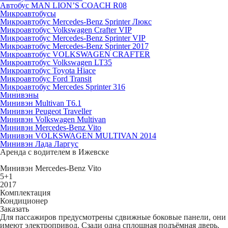
Автобус MAN LION’S COACH R08
Микроавтобусы
Микроавтобус Mercedes-Benz Sprinter Люкс
Микроавтобус Volkswagen Crafter VIP
Микроавтобус Mercedes-Benz Sprinter VIP
Микроавтобус Mercedes-Benz Sprinter 2017
Микроавтобус VOLKSWAGEN CRAFTER
Микроавтобус Volkswagen LT35
Микроавтобус Toyota Hiace
Микроавтобус Ford Transit
Микроавтобус Mercedes Sprinter 316
Минивэны
Минивэн Multivan Т6.1
Минивэн Peugeot Traveller
Минивэн Volkswagen Multivan
Минивэн Mercedes-Benz Vito
Минивэн VOLKSWAGEN MULTIVAN 2014
Минивэн Лада Ларгус
Аренда с водителем в Ижевске
Минивэн Mercedes-Benz Vito
5+1
2017
Комплектация
Кондиционер
Заказать
Для пассажиров предусмотрены сдвижные боковые панели, они
имеют электропривод. Сзади одна сплошная подъёмная дверь.