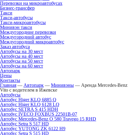
Перевозки на микроавтобусах
Бизнес-трансфер
Такси
Такси-автобусы
Такси-микроавтобусы
Минивэн такси
Междугородние перевозки
Междугородний автобус
Междугородний микроавтобус
Заказ автобуса
Автобусы на 30 мест
Автобусы на 40 мест
Автобусы на 50 мест
Автобусы на 60 мест
Автопарк
Цены
Контакты
Главная
—
Автопарк
—
Минивэны
—
Аренда Mercedes-Benz
Vito с водителем в Ижевске
Автобусы
Автобус Higer KLQ 6885 Q
Автобус Higer KLQ 6128 LQ
Автобус SETRA S 415 HDH
Автобус IVECO FOXBUS 22501В-07
Автобус Mercedes-Benz O 580 Travego 15 RHD
Автобус Setra S 517 HD
Автобус YUTONG ZK 6122 H9
Автобус Setra S 515 HD