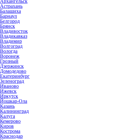
Архангельск
Астрахань
Балашиха
Барнаул
Белгород
Брянск
Владивосток
Владикавказ
Владимир
Волгоград
Вологда
Воронеж
Грозный
Дзержинск
Домодедово
Екатеринбург
Зеленоград
Иваново
Ижевск
Иркутск
Йошкар-Ола
Казань
Калининград
Калуга
Кемерово
Киров
Кострома
Краснодар