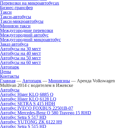
Перевозки на микроавтобусах
Бизнес-трансфер
Такси
Такси-автобусы
Такси-микроавтобусы
Минивэн такси
Междугородние перевозки
Междугородний автобус
Междугородний микроавтобус
Заказ автобуса
Автобусы на 30 мест
Автобусы на 40 мест
Автобусы на 50 мест
Автобусы на 60 мест
Автопарк
Цены
Контакты
Главная
—
Автопарк
—
Минивэны
—
Аренда Volkswagen
Multivan 2014 с водителем в Ижевске
Автобусы
Автобус Higer KLQ 6885 Q
Автобус Higer KLQ 6128 LQ
Автобус SETRA S 415 HDH
Автобус IVECO FOXBUS 22501В-07
Автобус Mercedes-Benz O 580 Travego 15 RHD
Автобус Setra S 517 HD
Автобус YUTONG ZK 6122 H9
Автобус Setra S 515 HD