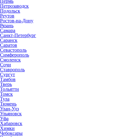
Пермь
Петрозаводск
Подольск
Реутов
Ростов-на-Дону
Рязань
Самара
Санкт-Петербург
Саранск
Саратов
Севастополь
Симферополь
Смоленск
Сочи
Ставрополь
Сургут
Тамбов
Тверь
Тольятти
Томск
Тула
Тюмень
Улан-Удэ
Ульяновск
Уфа
Хабаровск
Химки
Чебоксары