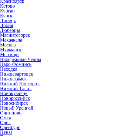
Красноярск
Кстово
Курган
Курск
Липецк
Лобня
Люберцы
Магнитогорск
Махачкала
Москва
Мурманск
Мытищи
Набережные Челны
Наро-Фоминск
Находка
Нижневартовск
Нижнекамск
Нижний Новгород
Нижний Тагил
Новокузнецк
Новороссийск
Новосибирск
Новый Уренгой
Одинцово
Омск
Орёл
Оренбург
Пенза