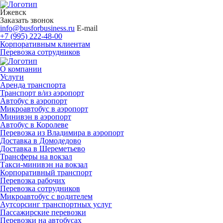
Ижевск
Заказать звонок
info@busforbusiness.ru
E-mail
+7 (995) 222-48-00
Корпоративным клиентам
Перевозка сотрудников
О компании
Услуги
Аренда транспорта
Транспорт в/из аэропорт
Автобус в аэропорт
Микроавтобус в аэропорт
Минивэн в аэропорт
Автобус в Королеве
Перевозка из Владимира в аэропорт
Доставка в Домодедово
Доставка в Шереметьево
Трансферы на вокзал
Такси-минивэн на вокзал
Корпоративный транспорт
Перевозка рабочих
Перевозка сотрудников
Микроавтобус с водителем
Аутсорсинг транспортных услуг
Пассажирские перевозки
Перевозки на автобусах